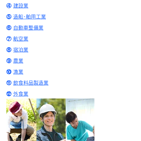
④
建設業
⑤
造船･舶用工業
⑥
自動車整備業
⑦
航空業
⑧
宿泊業
⑨
農業
⑩
漁業
⑪
飲食料品製造業
⑫
外食業