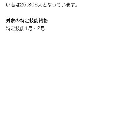
い者は25,308人となっています。
対象の特定技能資格
特定技能1号・2号
⑩ 漁業
概要
漁業分野は「漁業」と「養殖業」の2
つのカテゴリーに分類されており、そ
れぞれに異なる試験が設けられていま
す。漁業も農業と同様に繁忙期と閑散
期があるため、特定技能外国人の派遣
による受け入れが認められています。
現状
2023年6月時点の特定技能外国人数：